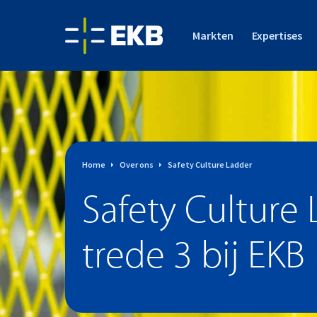
Markten
Expertises
Home
Over ons
Safety Culture Ladder
Safety Culture
trede 3 bij EKB