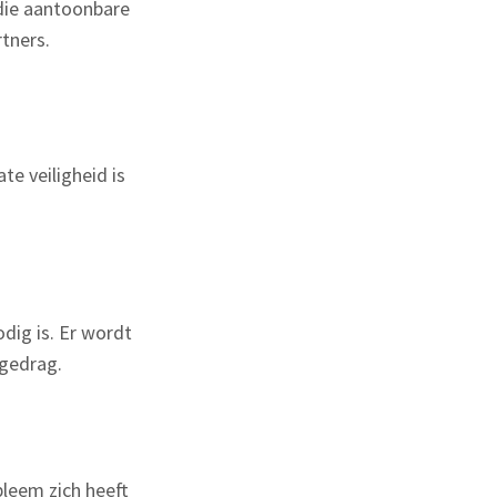
 die aantoonbare
tners.
te veiligheid is
odig is. Er wordt
sgedrag.
bleem zich heeft