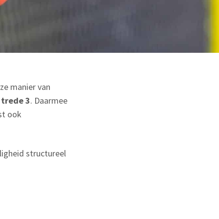
nze manier van
 trede 3
. Daarmee
st ook
igheid structureel