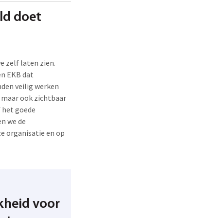
ld doet
e zelf laten zien.
n EKB dat
den veilig werken
, maar ook zichtbaar
f het goede
en we de
ze organisatie en op
kheid voor