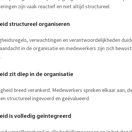
ingen zijn vaak reactief en niet altijd structureel.
heid structureel organiseren
ligheidsregels, verwachtingen en verantwoordelijkheden duide
aandacht in de organisatie en medewerkers zijn zich bewuste
.
eid zit diep in de organisatie
iligheid breed verankerd. Medewerkers spreken elkaar aan, d
en structureel ingevoerd en geëvalueerd.
heid is volledig geïntegreerd
gheid vanzelfsprekend in alle bedrijfsprocessen en in het dage