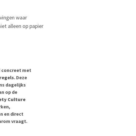
evingen waar
niet alleen op papier
d concreet met
regels
. Deze
ns dagelijks
an op de
ety Culture
rken,
n en direct
aarom vraagt.