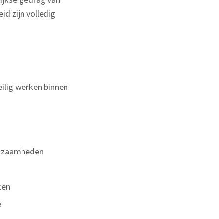
d zijn volledig
eilig werken binnen
erkzaamheden
ken
e