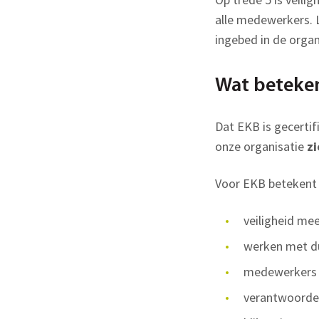
alle medewerkers. L
ingebed in de organ
Wat beteken
Dat EKB is gecertif
onze organisatie
zi
Voor EKB betekent 
veiligheid me
werken met du
medewerkers s
verantwoordeli