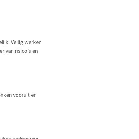
lijk. Veilig werken
r van risico’s en
enken vooruit en
lijkse gedrag van