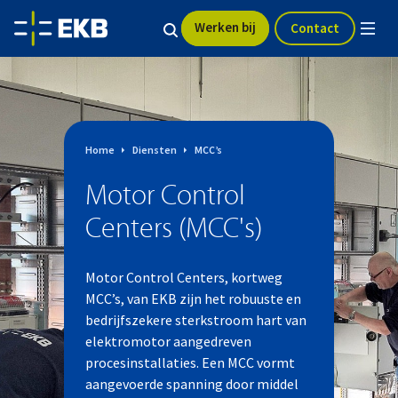
Werken bij
Contact
Home
Diensten
MCC’s
Motor Control
Centers (MCC's)
Motor Control Centers, kortweg
MCC’s, van EKB zijn het robuuste en
bedrijfszekere sterkstroom hart van
elektromotor aangedreven
procesinstallaties. Een MCC vormt
aangevoerde spanning door middel