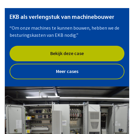
EKB als verlengstuk van machinebouwer
“Om onze machines te kunnen bouwen, hebben we de
besturingskasten van EKB nodig.”
Bekijk deze case
Meer cases