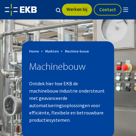
Werken bij
Contact
Home
Markten
Machine-bouw
Machinebouw
Ontdek hier hoe EKB de
machinebouw industrie ondersteunt
met geavanceerde
automatiseringsoplossingen voor
efficiënte, flexibele en betrouwbare
productiesystemen.