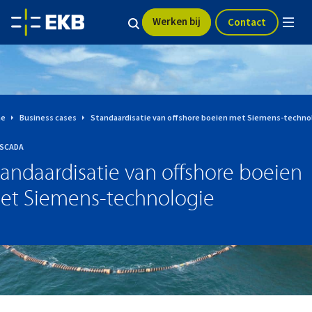
Werken bij
Contact
e
Business cases
Standaardisatie van offshore boeien met Siemens-techno
-SCADA
tandaardisatie van offshore boeien
et Siemens-technologie