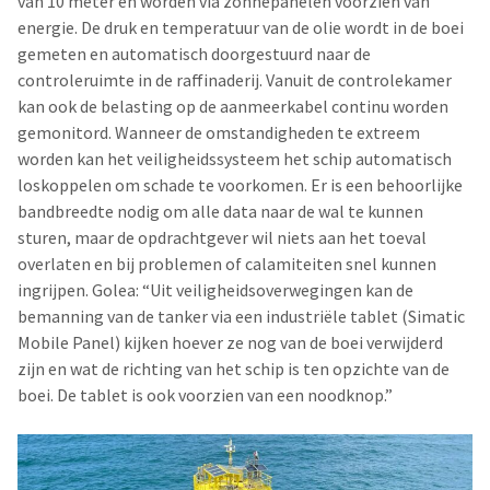
van 10 meter en worden via zonnepanelen voorzien van
energie. De druk en temperatuur van de olie wordt in de boei
gemeten en automatisch doorgestuurd naar de
controleruimte in de raffinaderij. Vanuit de controlekamer
kan ook de belasting op de aanmeerkabel continu worden
gemonitord. Wanneer de omstandigheden te extreem
worden kan het veiligheidssysteem het schip automatisch
loskoppelen om schade te voorkomen. Er is een behoorlijke
bandbreedte nodig om alle data naar de wal te kunnen
sturen, maar de opdrachtgever wil niets aan het toeval
overlaten en bij problemen of calamiteiten snel kunnen
ingrijpen. Golea: “Uit veiligheidsoverwegingen kan de
bemanning van de tanker via een industriële tablet (Simatic
Mobile Panel) kijken hoever ze nog van de boei verwijderd
zijn en wat de richting van het schip is ten opzichte van de
boei. De tablet is ook voorzien van een noodknop.”