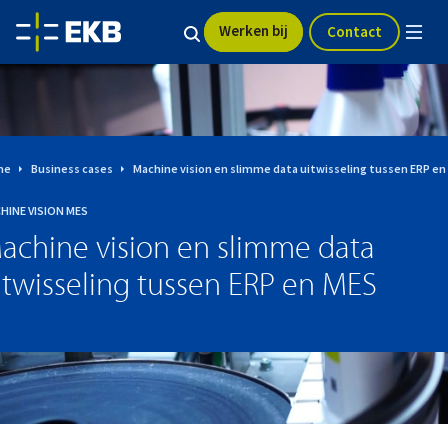
Werken bij
Contact
me
Business cases
Machine vision en slimme data uitwisseling tussen ERP en
HINE VISION
MES
achine vision en slimme data
itwisseling tussen ERP en MES