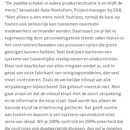
“De zwakke schakel in iedere productiesituatie is en blijft de
mens,” benadrukt Auke Roelofsen, Projectmanager bij EKB.
“Niet alleen is een mens nooit foutloos, terwijl de kans op
fouten ook behoorlijk kan toenemen naarmate
medewerkers vermoeider worden. Daarnaast zie je dat er
tegenwoordig door personeelsgebrek steeds vaker hiaten in
het controleren/bewaken van processen vallen die grote
gevolgen kunnen hebben. Veel bedrijven hanteren een
systeem van tussentijdse steekproeven en eindcontroles.
Maar ook daarbij kan van alles misgaan omdat je, ook in
geval van onze fabrikant van reinigingsmiddelen, dan veel
moet controleren. Zoals de werkelijke inhoud van alle
verpakkingen bijvoorbeeld. Dat gebeurt meestal niet. Men
gaat ervan uit dat de inhoud klopt met de soort verpakking
en de informatie die erop staat. Vaak wordt dus alleen de
barcode en/of de etikettering gecheckt. Dat geeft ruimte
aan fouten en daarom is een systeem van eindcontroles
verre van ideaal. Wil je 100% controle en 100% zekerheid dat
die controles ook daadwerkelijk kloppen, dan zul je moeten