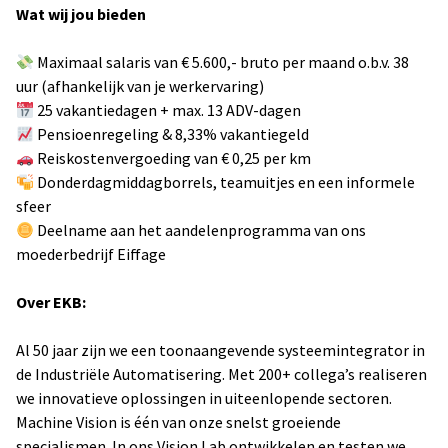
Wat wij jou bieden
Maximaal salaris van € 5.600,- bruto per maand o.b.v. 38
uur (afhankelijk van je werkervaring)
25 vakantiedagen + max. 13 ADV-dagen
Pensioenregeling & 8,33% vakantiegeld
Reiskostenvergoeding van € 0,25 per km
Donderdagmiddagborrels, teamuitjes en een informele
sfeer
Deelname aan het aandelenprogramma van ons
moederbedrijf Eiffage
Over EKB:
Al 50 jaar zijn we een toonaangevende systeemintegrator in
de Industriële Automatisering. Met 200+ collega’s realiseren
we innovatieve oplossingen in uiteenlopende sectoren.
Machine Vision is één van onze snelst groeiende
specialismen. In ons Vision Lab ontwikkelen en testen we